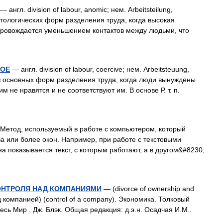
— англ. division of labour, anomic; нем. Arbeitsteilung,
атологических форм разделения труда, когда высокая
провождается уменьшением контактов между людьми, что
НОЕ
— англ. division of labour, coercive; нем. Arbeitsteuung,
из основных форм разделения труда, когда люди вынуждены
 не нравятся и не соответствуют им. В основе Р. т. п.
) Метод, используемый в работе с компьютером, который
ва или более окон. Например, при работе с текстовыми
а показывается текст, с которым работают, а в другом&#8230;
ОНТРОЛЯ НАД КОМПАНИЯМИ
— (divorce of ownership and
ад компанией) (control of a company). Экономика. Толковый
есь Мир . Дж. Блэк. Общая редакция: д.э.н. Осадчая И.М..