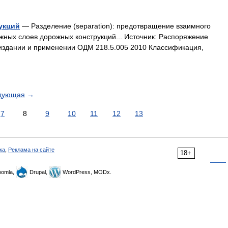
укций
— Разделение (separation): предотвращение взаимного
ных слоев дорожных конструкций... Источник: Распоряжение
 издании и применении ОДМ 218.5.005 2010 Классификация,
дующая
→
7
8
9
10
11
12
13
ка
,
Реклама на сайте
18+
omla,
Drupal,
WordPress, MODx.