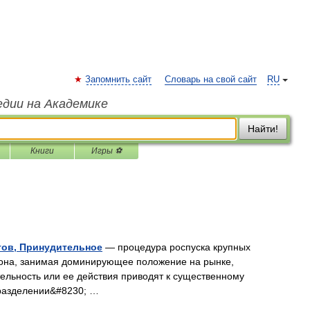
Запомнить сайт
Словарь на свой сайт
RU
едии на Академике
Найти!
Книги
Игры ⚽
тов, Принудительное
— процедура роспуска крупных
и она, занимая доминирующее положение на рынке,
ельность или ее действия приводят к существенному
 разделении&#8230; …