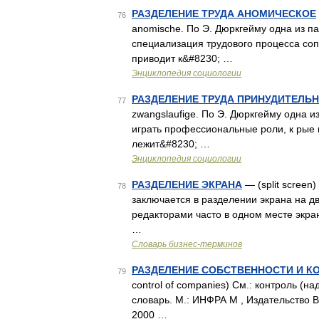
РАЗДЕЛЕНИЕ ТРУДА АНОМИЧЕСКОЕ
76
anomische. По Э. Дюркгейму одна из п
специализация трудового процесса со
приводит к&#8230; …
Энциклопедия социологии
РАЗДЕЛЕНИЕ ТРУДА ПРИНУДИТЕЛЬ
77
zwangslaufige. По Э. Дюркгейму одна 
играть профессиональные роли, к рые им
лежит&#8230; …
Энциклопедия социологии
РАЗДЕЛЕНИЕ ЭКРАНА
— (split screen
78
заключается в разделении экрана на д
редакторами часто в одном месте экран
…
Словарь бизнес-терминов
РАЗДЕЛЕНИЕ СОБСТВЕННОСТИ И К
79
control of companies) См.: контроль (н
словарь. М.: ИНФРА М , Издательство В
2000 …