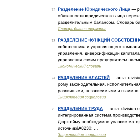
Разделение Юридического Лица
— ре
72
обязанности юридического лица перехо
разделительным балансом. Словарь би
Словарь бизнес-терминов
РАЗДЕЛЕНИЕ ФУНКЦИЙ СОБСТВЕНН
73
собственника и управляющего компание
управления, диверсификации капитала.
управления своим предприятием наем
Экономический словарь
РАЗДЕЛЕНИЕ ВЛАСТЕЙ
— англ. divisio
74
рому законодательная, исполнительная
различными, независимыми и взаимно
Энциклопедия социологии
РАЗДЕЛЕНИЕ ТРУДА
— англ. division o
75
интегрированная система производстве
Дюркгейму необходимое условие матер
источник&#8230; …
Энциклопедия социологии