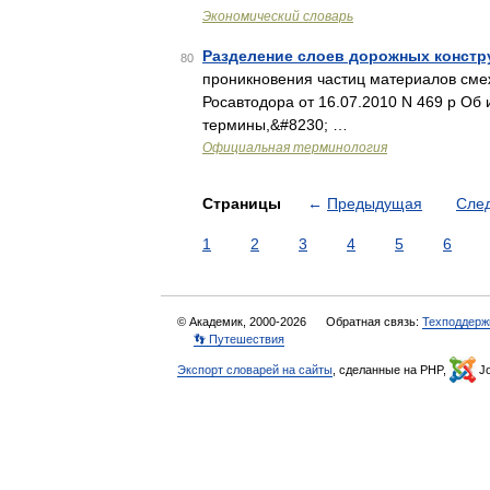
Экономический словарь
Разделение слоев дорожных констр
80
проникновения частиц материалов смеж
Росавтодора от 16.07.2010 N 469 р Об
термины,&#8230; …
Официальная терминология
Страницы
←
Предыдущая
Сле
1
2
3
4
5
6
© Академик, 2000-2026
Обратная связь:
Техподдерж
👣 Путешествия
Экспорт словарей на сайты
, сделанные на PHP,
Jo